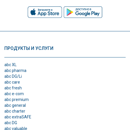
ПРОДУКТЫ И УСЛУГИ
abc XL
abc pharma
abc DG/Li
abc care
abc fresh
abc e-com
abc premium
abc general
abc charter
abc extraSAFE
abc DG
abc valuable