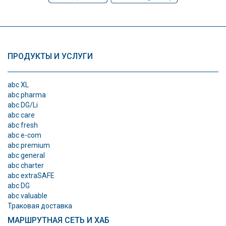
ПРОДУКТЫ И УСЛУГИ
abc XL
abc pharma
abc DG/Li
abc care
abc fresh
abc e-com
abc premium
abc general
abc charter
abc extraSAFE
abc DG
abc valuable
Траковая доставка
МАРШРУТНАЯ СЕТЬ И ХАБ