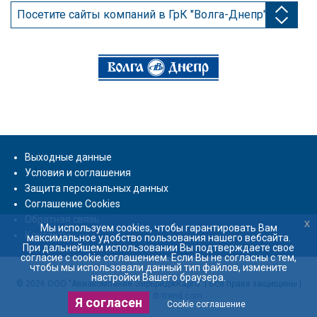
Посетите сайты компаний в ГрК "Волга-Днепр"
Выходные данные
Условия и соглашения
Защита персональных данных
Соглашение Cookies
Обратная связь
x
Mы используем cookies, чтобы гарантировать Вам
Контакты
максимальное удобство пользования нашего вебсайта.
При дальнейшем использовании Вы подтверждаете свое
согласие с cookie соглашением. Если Вы не согласны с тем,
чтобы мы использовали данный тип файлов, измените
настройки Вашего браузера.
© 2026 ООО "Авиакомпания ЭйрБриджКарго" | Все права защищены |
Дизайн -
dt-trend.com
Я согласен
Cookie соглашение