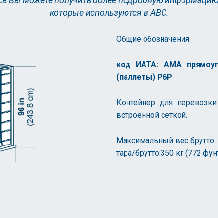
есь Вы можете получить более подробную информацию 
которые используются в АВС.
Общие обозначения
код ИАТА: АМА прямоуг
(паллеты) Р6Р
Контейнер для перевозки
встроенной сеткой.
Максимальный вес брутто: 6
тара/брутто:350 кг (772 фун